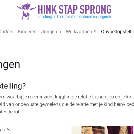
Ouders
Kinderen
Jongeren
Werkvormen
Opvoedopstelli
ngen
telling?
waarbij je meer inzicht krijgt in de relatie tussen jou en je kind; 
ld van onbewuste gevoelens die de relatie met je kind beïnvloe
tende rol.
n als: