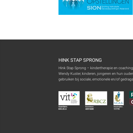
HINK STAP SPRONG
Hink Stap Sprong – kindertherapie en coaching in
Wendy Kuster, kinderen, jongeren en hun ouder
gebruiken bij sociale, emotionele en/of gedrag