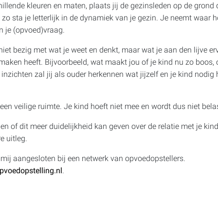
hillende kleuren en maten, plaats jij de gezinsleden op de gron
; zo sta je letterlijk in de dynamiek van je gezin. Je neemt waar 
n je (opvoed)vraag.
iet bezig met wat je weet en denkt, maar wat je aan den lijve erva
maken heeft. Bijvoorbeeld, wat maakt jou of je kind nu zo boos, o
inzichten zal jij als ouder herkennen wat jijzelf en je kind nodig
een veilige ruimte. Je kind hoeft niet mee en wordt dus niet bela
st en of dit meer duidelijkheid kan geven over de relatie met je k
e uitleg.
 mij aangesloten bij een netwerk van opvoedopstellers.
voedopstelling.nl
.