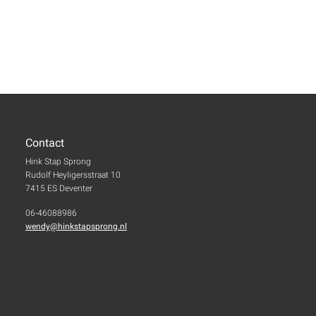
Contact
Hink Stap Sprong
Rudolf Heyligersstraat 10
7415 ES Deventer
06-46088986
wendy@hinkstapsprong.nl