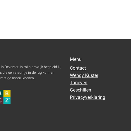
Menu
 Deventer. In mijn praktijk begeleid ik,
Contact
s die een steuntje in de rug kunnen
Wendy Kuster
smatige moeilijkheden.
Tarieven
Geschillen
Privacyverklaring